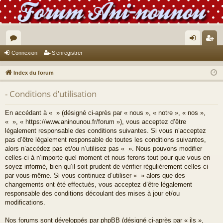
or
on
’e
Connexion
S’enregistrer
u
ne
nr
Index du forum
m
xi
eg
- Conditions d’utilisation
s
on
ist
re
En accédant à « » (désigné ci-après par « nous », « notre », « nos »,
« », « https://www.aninounou.fr/forum »), vous acceptez d’être
r
légalement responsable des conditions suivantes. Si vous n’acceptez
pas d’être légalement responsable de toutes les conditions suivantes,
alors n’accédez pas et/ou n’utilisez pas « ». Nous pouvons modifier
celles-ci à n’importe quel moment et nous ferons tout pour que vous en
soyez informé, bien qu’il soit prudent de vérifier régulièrement celles-ci
par vous-même. Si vous continuez d’utiliser « » alors que des
changements ont été effectués, vous acceptez d’être légalement
responsable des conditions découlant des mises à jour et/ou
modifications.
Nos forums sont développés par phpBB (désigné ci-après par « ils »,