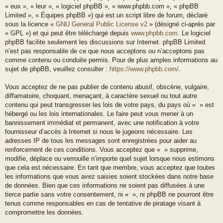
« eux », « leur », « logiciel phpBB », « www.phpbb.com », « phpBB
Limited », « Équipes phpBB ») qui est un script libre de forum, déclaré
sous la licence «
GNU General Public License v2
» (désigné ci-après par
« GPL ») et qui peut être téléchargé depuis
www.phpbb.com
. Le logiciel
phpBB facilite seulement les discussions sur Internet. phpBB Limited
n’est pas responsable de ce que nous acceptons ou n’acceptons pas
comme contenu ou conduite permis. Pour de plus amples informations au
sujet de phpBB, veuillez consulter :
https://www.phpbb.com/
.
Vous acceptez de ne pas publier de contenu abusif, obscène, vulgaire,
diffamatoire, choquant, menaçant, à caractère sexuel ou tout autre
contenu qui peut transgresser les lois de votre pays, du pays où « » est
hébergé ou les lois internationales. Le faire peut vous mener à un
bannissement immédiat et permanent, avec une notification à votre
fournisseur d’accès à Internet si nous le jugeons nécessaire. Les
adresses IP de tous les messages sont enregistrées pour aider au
renforcement de ces conditions. Vous acceptez que « » supprime,
modifie, déplace ou verrouille n’importe quel sujet lorsque nous estimons
que cela est nécessaire. En tant que membre, vous acceptez que toutes
les informations que vous avez saisies soient stockées dans notre base
de données. Bien que ces informations ne soient pas diffusées à une
tierce partie sans votre consentement, ni « », ni phpBB ne pourront être
tenus comme responsables en cas de tentative de piratage visant à
compromettre les données.