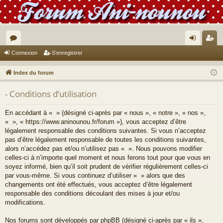
or
on
’e
Connexion
S’enregistrer
u
ne
nr
Index du forum
m
xi
eg
- Conditions d’utilisation
s
on
ist
re
En accédant à « » (désigné ci-après par « nous », « notre », « nos »,
« », « https://www.aninounou.fr/forum »), vous acceptez d’être
r
légalement responsable des conditions suivantes. Si vous n’acceptez
pas d’être légalement responsable de toutes les conditions suivantes,
alors n’accédez pas et/ou n’utilisez pas « ». Nous pouvons modifier
celles-ci à n’importe quel moment et nous ferons tout pour que vous en
soyez informé, bien qu’il soit prudent de vérifier régulièrement celles-ci
par vous-même. Si vous continuez d’utiliser « » alors que des
changements ont été effectués, vous acceptez d’être légalement
responsable des conditions découlant des mises à jour et/ou
modifications.
Nos forums sont développés par phpBB (désigné ci-après par « ils »,