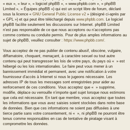
« eux », « leur », « logiciel phpBB », « www.phpbb.com », « phpBB
Limited », « Équipes phpBB ») qui est un script libre de forum, déclaré
sous la licence «
GNU General Public License v2
» (désigné ci-après par
« GPL ») et qui peut être téléchargé depuis
www.phpbb.com
. Le logiciel
phpBB facilite seulement les discussions sur Internet. phpBB Limited
n’est pas responsable de ce que nous acceptons ou n’acceptons pas
comme contenu ou conduite permis. Pour de plus amples informations au
sujet de phpBB, veuillez consulter :
https://www.phpbb.com/
.
Vous acceptez de ne pas publier de contenu abusif, obscène, vulgaire,
diffamatoire, choquant, menaçant, à caractère sexuel ou tout autre
contenu qui peut transgresser les lois de votre pays, du pays où « » est
hébergé ou les lois internationales. Le faire peut vous mener à un
bannissement immédiat et permanent, avec une notification à votre
fournisseur d’accès à Internet si nous le jugeons nécessaire. Les
adresses IP de tous les messages sont enregistrées pour aider au
renforcement de ces conditions. Vous acceptez que « » supprime,
modifie, déplace ou verrouille n’importe quel sujet lorsque nous estimons
que cela est nécessaire. En tant que membre, vous acceptez que toutes
les informations que vous avez saisies soient stockées dans notre base
de données. Bien que ces informations ne soient pas diffusées à une
tierce partie sans votre consentement, ni « », ni phpBB ne pourront être
tenus comme responsables en cas de tentative de piratage visant à
compromettre les données.