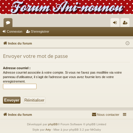
or
on
’e
Connexion
S’enregistrer
u
ne
nr
Index du forum
m
xi
eg
Envoyer votre mot de passe
s
on
ist
re
Adresse courriel :
Adresse courriel associée à votre compte. Si vous ne l’avez pas modifiée via votre
r
panneau d’utilisateur, il s’agit de l’adresse que vous avez fournie lors de votre
enregistrement.
Index du forum
Nous contacter
Développé par
phpBB
® Forum Software © phpBB Limited
Style par
Arty
- Mise à jour phpBB 3.2 par MrGaby