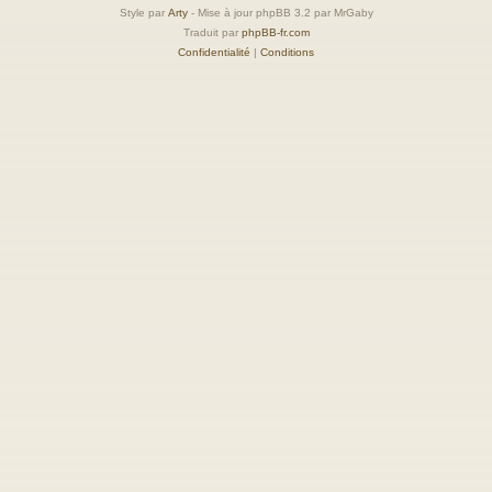
Style par
Arty
- Mise à jour phpBB 3.2 par MrGaby
Traduit par
phpBB-fr.com
Confidentialité
|
Conditions