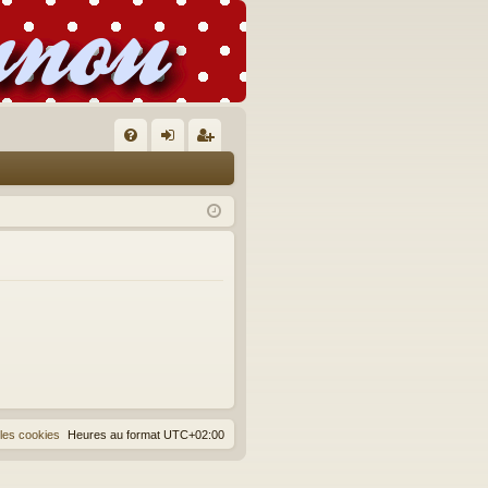
FA
on
’e
Q
ne
nr
xi
eg
on
ist
re
r
les cookies
Heures au format
UTC+02:00