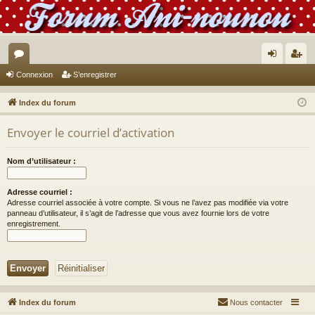
or
on
’e
Connexion
S’enregistrer
u
ne
nr
Index du forum
m
xi
eg
Envoyer le courriel d’activation
s
on
ist
re
Nom d’utilisateur :
r
Adresse courriel :
Adresse courriel associée à votre compte. Si vous ne l’avez pas modifiée via votre
panneau d’utilisateur, il s’agit de l’adresse que vous avez fournie lors de votre
enregistrement.
Index du forum
Nous contacter