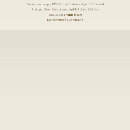
Développé par
phpBB
® Forum Software © phpBB Limited
Style par
Arty
- Mise à jour phpBB 3.2 par MrGaby
Traduit par
phpBB-fr.com
Confidentialité
|
Conditions