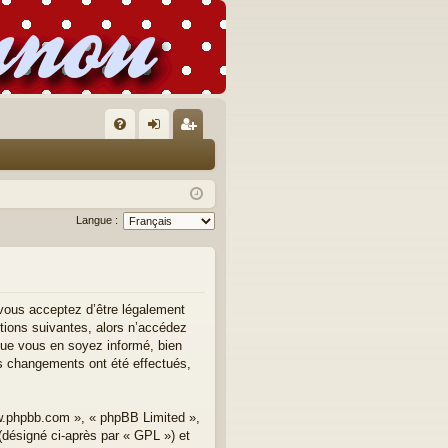
FA
on
’e
Q
ne
nr
xi
eg
Langue :
on
ist
re
r
 vous acceptez d’être légalement
tions suivantes, alors n’accédez
que vous en soyez informé, bien
des changements ont été effectués,
ww.phpbb.com », « phpBB Limited »,
(désigné ci-après par « GPL ») et