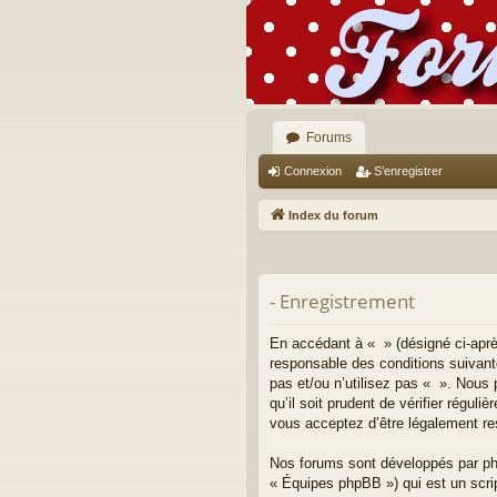
Forums
Connexion
S’enregistrer
Index du forum
- Enregistrement
En accédant à « » (désigné ci-aprè
responsable des conditions suivant
pas et/ou n’utilisez pas « ». Nous
qu’il soit prudent de vérifier régu
vous acceptez d’être légalement re
Nos forums sont développés par php
« Équipes phpBB ») qui est un scrip