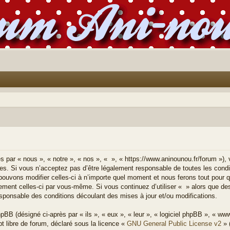
s par « nous », « notre », « nos », « », « https://www.aninounou.fr/forum »),
es. Si vous n’acceptez pas d’être légalement responsable de toutes les condi
 pouvons modifier celles-ci à n’importe quel moment et nous ferons tout pour 
lièrement celles-ci par vous-même. Si vous continuez d’utiliser « » alors que 
sponsable des conditions découlant des mises à jour et/ou modifications.
BB (désigné ci-après par « ils », « eux », « leur », « logiciel phpBB », « w
t libre de forum, déclaré sous la licence «
GNU General Public License v2
» 