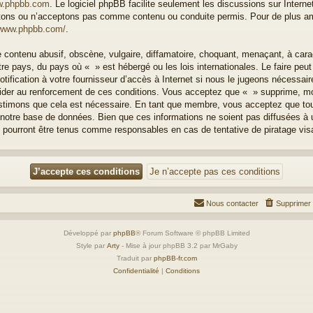
.phpbb.com
. Le logiciel phpBB facilite seulement les discussions sur Intern
ons ou n’acceptons pas comme contenu ou conduite permis. Pour de plus amp
/www.phpbb.com/
.
 contenu abusif, obscène, vulgaire, diffamatoire, choquant, menaçant, à cara
otre pays, du pays où « » est hébergé ou les lois internationales. Le faire p
ification à votre fournisseur d’accès à Internet si nous le jugeons nécessai
der au renforcement de ces conditions. Vous acceptez que « » supprime, modi
estimons que cela est nécessaire. En tant que membre, vous acceptez que to
notre base de données. Bien que ces informations ne soient pas diffusées à u
 pourront être tenus comme responsables en cas de tentative de piratage vi
Nous contacter
Supprimer 
Développé par
phpBB
® Forum Software © phpBB Limited
Style par
Arty
- Mise à jour phpBB 3.2 par MrGaby
Traduit par
phpBB-fr.com
Confidentialité
|
Conditions