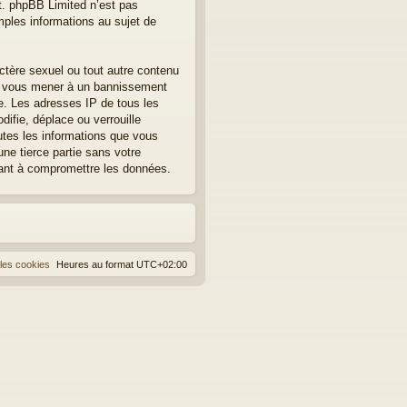
et. phpBB Limited n’est pas
les informations au sujet de
ctère sexuel ou tout autre contenu
eut vous mener à un bannissement
re. Les adresses IP de tous les
fie, déplace ou verrouille
utes les informations que vous
ne tierce partie sans votre
sant à compromettre les données.
les cookies
Heures au format
UTC+02:00