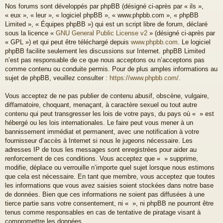
Nos forums sont développés par phpBB (désigné ci-après par « ils »,
« eux », « leur », « logiciel phpBB », « www.phpbb.com », « phpBB
Limited », « Équipes phpBB ») qui est un script libre de forum, déclaré
sous la licence «
GNU General Public License v2
» (désigné ci-après par
« GPL ») et qui peut être téléchargé depuis
www.phpbb.com
. Le logiciel
phpBB facilite seulement les discussions sur Internet. phpBB Limited
n’est pas responsable de ce que nous acceptons ou n’acceptons pas
comme contenu ou conduite permis. Pour de plus amples informations au
sujet de phpBB, veuillez consulter :
https://www.phpbb.com/
.
Vous acceptez de ne pas publier de contenu abusif, obscène, vulgaire,
diffamatoire, choquant, menaçant, à caractère sexuel ou tout autre
contenu qui peut transgresser les lois de votre pays, du pays où « » est
hébergé ou les lois internationales. Le faire peut vous mener à un
bannissement immédiat et permanent, avec une notification à votre
fournisseur d’accès à Internet si nous le jugeons nécessaire. Les
adresses IP de tous les messages sont enregistrées pour aider au
renforcement de ces conditions. Vous acceptez que « » supprime,
modifie, déplace ou verrouille n’importe quel sujet lorsque nous estimons
que cela est nécessaire. En tant que membre, vous acceptez que toutes
les informations que vous avez saisies soient stockées dans notre base
de données. Bien que ces informations ne soient pas diffusées à une
tierce partie sans votre consentement, ni « », ni phpBB ne pourront être
tenus comme responsables en cas de tentative de piratage visant à
compromettre les données.