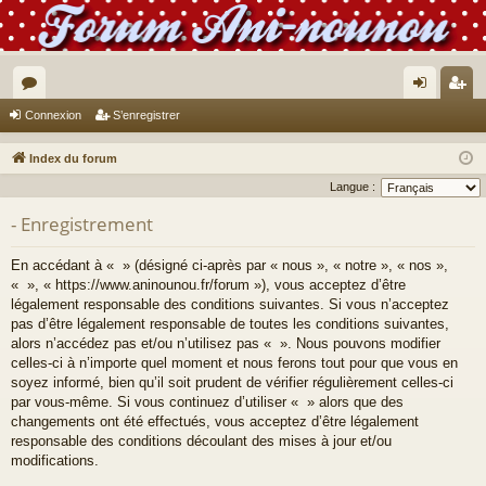
or
on
’e
Connexion
S’enregistrer
u
ne
nr
Index du forum
m
xi
eg
Langue :
s
on
ist
- Enregistrement
re
En accédant à « » (désigné ci-après par « nous », « notre », « nos »,
r
« », « https://www.aninounou.fr/forum »), vous acceptez d’être
légalement responsable des conditions suivantes. Si vous n’acceptez
pas d’être légalement responsable de toutes les conditions suivantes,
alors n’accédez pas et/ou n’utilisez pas « ». Nous pouvons modifier
celles-ci à n’importe quel moment et nous ferons tout pour que vous en
soyez informé, bien qu’il soit prudent de vérifier régulièrement celles-ci
par vous-même. Si vous continuez d’utiliser « » alors que des
changements ont été effectués, vous acceptez d’être légalement
responsable des conditions découlant des mises à jour et/ou
modifications.