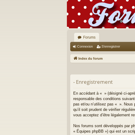
Forums
Connexion
S’enregistrer
Index du forum
- Enregistrement
En accédant à « » (désigné ci-aprè
responsable des conditions suivant
pas et/ou n’utilisez pas « ». Nous
qu’il soit prudent de vérifier régu
vous acceptez d’être légalement re
Nos forums sont développés par php
« Équipes phpBB ») qui est un scrip