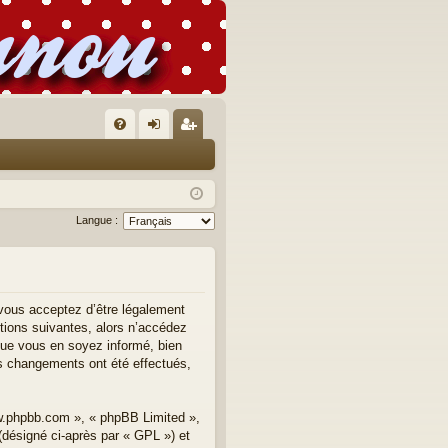
FA
on
’e
Q
ne
nr
xi
eg
Langue :
on
ist
re
r
 vous acceptez d’être légalement
tions suivantes, alors n’accédez
que vous en soyez informé, bien
des changements ont été effectués,
ww.phpbb.com », « phpBB Limited »,
(désigné ci-après par « GPL ») et