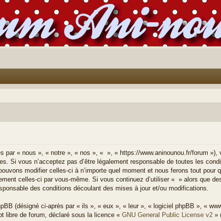
s par « nous », « notre », « nos », « », « https://www.aninounou.fr/forum »),
es. Si vous n’acceptez pas d’être légalement responsable de toutes les condi
 pouvons modifier celles-ci à n’importe quel moment et nous ferons tout pour 
lièrement celles-ci par vous-même. Si vous continuez d’utiliser « » alors que 
sponsable des conditions découlant des mises à jour et/ou modifications.
BB (désigné ci-après par « ils », « eux », « leur », « logiciel phpBB », « w
t libre de forum, déclaré sous la licence «
GNU General Public License v2
» 