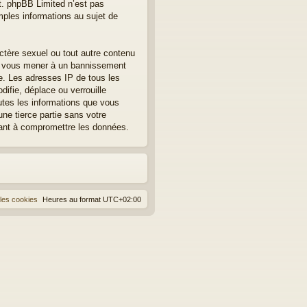
et. phpBB Limited n’est pas
les informations au sujet de
ctère sexuel ou tout autre contenu
eut vous mener à un bannissement
re. Les adresses IP de tous les
fie, déplace ou verrouille
utes les informations que vous
ne tierce partie sans votre
sant à compromettre les données.
les cookies
Heures au format
UTC+02:00