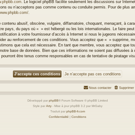
.phpbb.com
. Le logiciel phpBB facilite seulement les discussions sur Intern
ons ou n’acceptons pas comme contenu ou conduite permis. Pour de plus amp
/www.phpbb.com/
.
 contenu abusif, obscène, vulgaire, diffamatoire, choquant, menaçant, à cara
otre pays, du pays où « » est hébergé ou les lois internationales. Le faire p
ification à votre fournisseur d’accès à Internet si nous le jugeons nécessai
der au renforcement de ces conditions. Vous acceptez que « » supprime, modi
estimons que cela est nécessaire. En tant que membre, vous acceptez que to
notre base de données. Bien que ces informations ne soient pas diffusées à u
 pourront être tenus comme responsables en cas de tentative de piratage vi
Nous contacter
Supprimer 
Développé par
phpBB
® Forum Software © phpBB Limited
Style par
Arty
- Mise à jour phpBB 3.2 par MrGaby
Traduit par
phpBB-fr.com
Confidentialité
|
Conditions