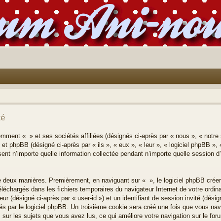
té
comment « » et ses sociétés affiliées (désignés ci-après par « nous », « notre 
 et phpBB (désigné ci-après par « ils », « eux », « leur », « logiciel phpBB
ent n’importe quelle information collectée pendant n’importe quelle session d’u
e deux manières. Premièrement, en naviguant sur « », le logiciel phpBB crée
 téléchargés dans les fichiers temporaires du navigateur Internet de votre ordi
teur (désigné ci-après par « user-id ») et un identifiant de session invité (désig
 par le logiciel phpBB. Un troisième cookie sera créé une fois que vous navi
s sur les sujets que vous avez lus, ce qui améliore votre navigation sur le for