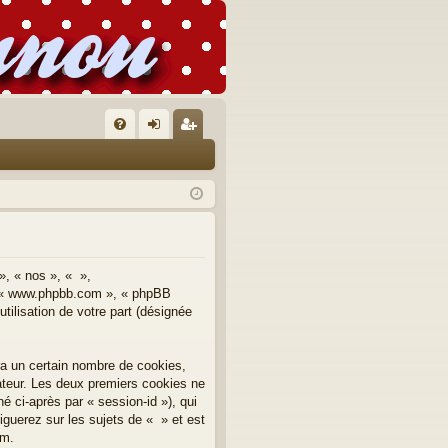
FA
on
’e
Q
ne
nr
xi
eg
on
ist
re
», « nos », « »,
 », « www.phpbb.com », « phpBB
r
tilisation de votre part (désignée
ra un certain nombre de cookies,
nateur. Les deux premiers cookies ne
né ci-après par « session-id »), qui
guerez sur les sujets de « » et est
um.