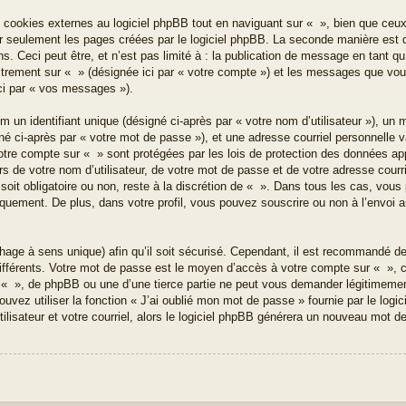
ookies externes au logiciel phpBB tout en naviguant sur « », bien que ceux-
r seulement les pages créées par le logiciel phpBB. La seconde manière est d
 Ceci peut être, et n’est pas limité à : la publication de message en tant qu’u
istrement sur « » (désignée ici par « votre compte ») et les messages que vo
ici par « vos messages »).
un identifiant unique (désigné ci-après par « votre nom d’utilisateur »), un 
é ci-après par « votre mot de passe »), et une adresse courriel personnelle va
votre compte sur « » sont protégées par les lois de protection des données ap
s de votre nom d’utilisateur, de votre mot de passe et de votre adresse courri
soit obligatoire ou non, reste à la discrétion de « ». Dans tous les cas, vous
quement. De plus, dans votre profil, vous pouvez souscrire ou non à l’envoi a
hage à sens unique) afin qu’il soit sécurisé. Cependant, il est recommandé d
 différents. Votre mot de passe est le moyen d’accès à votre compte sur « »,
 « », de phpBB ou une d’une tierce partie ne peut vous demander légitimeme
uvez utiliser la fonction « J’ai oublié mon mot de passe » fournie par le log
ilisateur et votre courriel, alors le logiciel phpBB générera un nouveau mot 