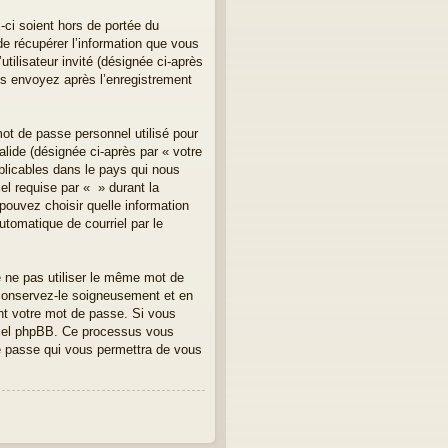
ci soient hors de portée du
e récupérer l’information que vous
tilisateur invité (désignée ci-après
us envoyez après l’enregistrement
mot de passe personnel utilisé pour
lide (désignée ci-après par « votre
plicables dans le pays qui nous
el requise par « » durant la
 pouvez choisir quelle information
utomatique de courriel par le
e ne pas utiliser le même mot de
 conservez-le soigneusement et en
nt votre mot de passe. Si vous
iciel phpBB. Ce processus vous
de passe qui vous permettra de vous