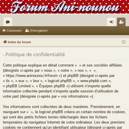
or
on
’e
Connexion
S’enregistrer
u
ne
nr
Index du forum
m
xi
eg
- Politique de confidentialité
s
on
ist
re
Cette politique explique en détail comment « » et ses sociétés affiliées
(désignés ci-après par « nous », « notre », « nos », « »,
r
« https://www.aninounou.fr/forum ») et phpBB (désigné ci-après par
« ils », « eux », « leur », « logiciel phpBB », « www.phpbb.com »,
« phpBB Limited », « Équipes phpBB ») utilisent n’importe quelle
information collectée pendant n’importe quelle session d’utilisation de
votre part (désignée ci-après par « vos informations »).
Vos informations sont collectées de deux manières. Premièrement, en
naviguant sur « », le logiciel phpBB créera un certain nombre de cookies,
qui sont des petits fichiers textes téléchargés dans les fichiers
temporaires du navigateur Internet de votre ordinateur. Les deux premiers
cookies ne contiennent qu’un identifiant utilisateur (désigné ci-après par