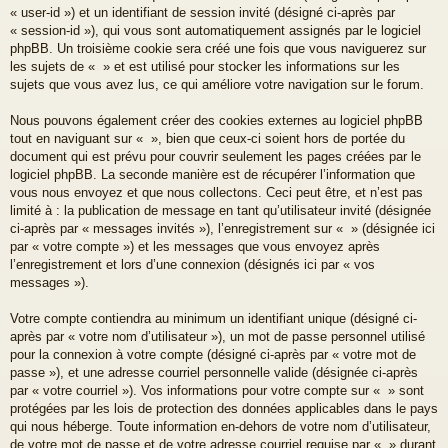
« user-id ») et un identifiant de session invité (désigné ci-après par
« session-id »), qui vous sont automatiquement assignés par le logiciel
phpBB. Un troisième cookie sera créé une fois que vous naviguerez sur
les sujets de « » et est utilisé pour stocker les informations sur les
sujets que vous avez lus, ce qui améliore votre navigation sur le forum.
Nous pouvons également créer des cookies externes au logiciel phpBB
tout en naviguant sur « », bien que ceux-ci soient hors de portée du
document qui est prévu pour couvrir seulement les pages créées par le
logiciel phpBB. La seconde manière est de récupérer l’information que
vous nous envoyez et que nous collectons. Ceci peut être, et n’est pas
limité à : la publication de message en tant qu’utilisateur invité (désignée
ci-après par « messages invités »), l’enregistrement sur « » (désignée ici
par « votre compte ») et les messages que vous envoyez après
l’enregistrement et lors d’une connexion (désignés ici par « vos
messages »).
Votre compte contiendra au minimum un identifiant unique (désigné ci-
après par « votre nom d’utilisateur »), un mot de passe personnel utilisé
pour la connexion à votre compte (désigné ci-après par « votre mot de
passe »), et une adresse courriel personnelle valide (désignée ci-après
par « votre courriel »). Vos informations pour votre compte sur « » sont
protégées par les lois de protection des données applicables dans le pays
qui nous héberge. Toute information en-dehors de votre nom d’utilisateur,
de votre mot de passe et de votre adresse courriel requise par « » durant