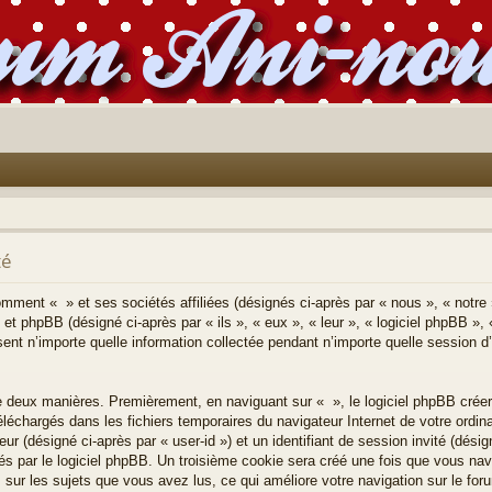
té
comment « » et ses sociétés affiliées (désignés ci-après par « nous », « notre 
 et phpBB (désigné ci-après par « ils », « eux », « leur », « logiciel phpBB
ent n’importe quelle information collectée pendant n’importe quelle session d’u
e deux manières. Premièrement, en naviguant sur « », le logiciel phpBB crée
 téléchargés dans les fichiers temporaires du navigateur Internet de votre ordi
teur (désigné ci-après par « user-id ») et un identifiant de session invité (désig
 par le logiciel phpBB. Un troisième cookie sera créé une fois que vous navi
s sur les sujets que vous avez lus, ce qui améliore votre navigation sur le for