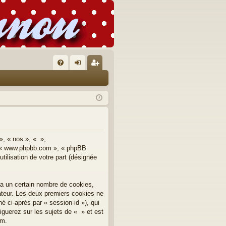
FA
on
’e
Q
ne
nr
xi
eg
on
ist
re
», « nos », « »,
 », « www.phpbb.com », « phpBB
r
tilisation de votre part (désignée
ra un certain nombre de cookies,
nateur. Les deux premiers cookies ne
né ci-après par « session-id »), qui
guerez sur les sujets de « » et est
um.