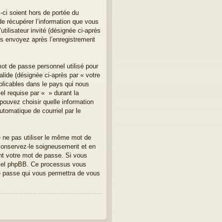
ci soient hors de portée du
e récupérer l’information que vous
tilisateur invité (désignée ci-après
us envoyez après l’enregistrement
mot de passe personnel utilisé pour
lide (désignée ci-après par « votre
plicables dans le pays qui nous
el requise par « » durant la
 pouvez choisir quelle information
utomatique de courriel par le
e ne pas utiliser le même mot de
 conservez-le soigneusement et en
nt votre mot de passe. Si vous
iciel phpBB. Ce processus vous
de passe qui vous permettra de vous