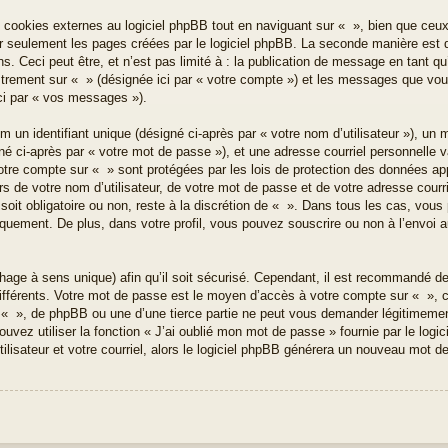
ookies externes au logiciel phpBB tout en naviguant sur « », bien que ceux-
r seulement les pages créées par le logiciel phpBB. La seconde manière est d
 Ceci peut être, et n’est pas limité à : la publication de message en tant qu’u
istrement sur « » (désignée ici par « votre compte ») et les messages que vo
ici par « vos messages »).
un identifiant unique (désigné ci-après par « votre nom d’utilisateur »), un 
é ci-après par « votre mot de passe »), et une adresse courriel personnelle va
votre compte sur « » sont protégées par les lois de protection des données ap
s de votre nom d’utilisateur, de votre mot de passe et de votre adresse courri
soit obligatoire ou non, reste à la discrétion de « ». Dans tous les cas, vous
quement. De plus, dans votre profil, vous pouvez souscrire ou non à l’envoi a
hage à sens unique) afin qu’il soit sécurisé. Cependant, il est recommandé d
 différents. Votre mot de passe est le moyen d’accès à votre compte sur « »,
 « », de phpBB ou une d’une tierce partie ne peut vous demander légitimeme
uvez utiliser la fonction « J’ai oublié mon mot de passe » fournie par le log
ilisateur et votre courriel, alors le logiciel phpBB générera un nouveau mot 