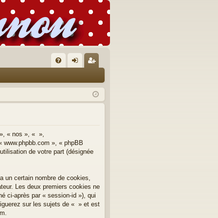
FA
on
’e
Q
ne
nr
xi
eg
on
ist
re
», « nos », « »,
 », « www.phpbb.com », « phpBB
r
tilisation de votre part (désignée
ra un certain nombre de cookies,
nateur. Les deux premiers cookies ne
né ci-après par « session-id »), qui
guerez sur les sujets de « » et est
um.