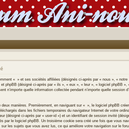
té
comment « » et ses sociétés affiliées (désignés ci-après par « nous », « notre 
 et phpBB (désigné ci-après par « ils », « eux », « leur », « logiciel phpBB
ent n’importe quelle information collectée pendant n’importe quelle session d’u
e deux manières. Premièrement, en naviguant sur « », le logiciel phpBB crée
 téléchargés dans les fichiers temporaires du navigateur Internet de votre ordi
teur (désigné ci-après par « user-id ») et un identifiant de session invité (désig
 par le logiciel phpBB. Un troisième cookie sera créé une fois que vous navi
s sur les sujets que vous avez lus, ce qui améliore votre navigation sur le for