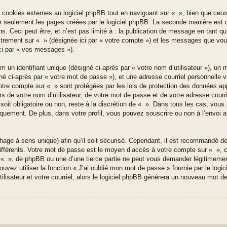
ookies externes au logiciel phpBB tout en naviguant sur « », bien que ceux-
r seulement les pages créées par le logiciel phpBB. La seconde manière est d
 Ceci peut être, et n’est pas limité à : la publication de message en tant qu’u
istrement sur « » (désignée ici par « votre compte ») et les messages que vo
ici par « vos messages »).
un identifiant unique (désigné ci-après par « votre nom d’utilisateur »), un 
é ci-après par « votre mot de passe »), et une adresse courriel personnelle va
votre compte sur « » sont protégées par les lois de protection des données ap
s de votre nom d’utilisateur, de votre mot de passe et de votre adresse courri
soit obligatoire ou non, reste à la discrétion de « ». Dans tous les cas, vous
quement. De plus, dans votre profil, vous pouvez souscrire ou non à l’envoi a
hage à sens unique) afin qu’il soit sécurisé. Cependant, il est recommandé d
 différents. Votre mot de passe est le moyen d’accès à votre compte sur « »,
 « », de phpBB ou une d’une tierce partie ne peut vous demander légitimeme
uvez utiliser la fonction « J’ai oublié mon mot de passe » fournie par le log
ilisateur et votre courriel, alors le logiciel phpBB générera un nouveau mot 