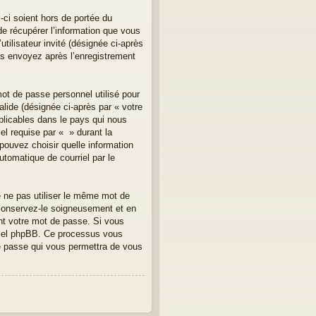
ci soient hors de portée du
e récupérer l’information que vous
tilisateur invité (désignée ci-après
us envoyez après l’enregistrement
mot de passe personnel utilisé pour
lide (désignée ci-après par « votre
plicables dans le pays qui nous
el requise par « » durant la
 pouvez choisir quelle information
utomatique de courriel par le
e ne pas utiliser le même mot de
 conservez-le soigneusement et en
nt votre mot de passe. Si vous
iciel phpBB. Ce processus vous
de passe qui vous permettra de vous