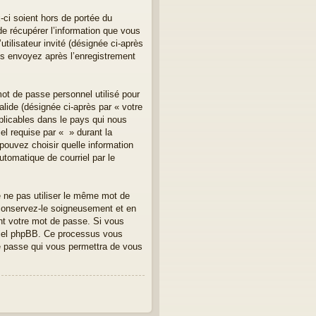
ci soient hors de portée du
e récupérer l’information que vous
tilisateur invité (désignée ci-après
us envoyez après l’enregistrement
mot de passe personnel utilisé pour
lide (désignée ci-après par « votre
plicables dans le pays qui nous
el requise par « » durant la
 pouvez choisir quelle information
utomatique de courriel par le
e ne pas utiliser le même mot de
 conservez-le soigneusement et en
nt votre mot de passe. Si vous
iciel phpBB. Ce processus vous
de passe qui vous permettra de vous