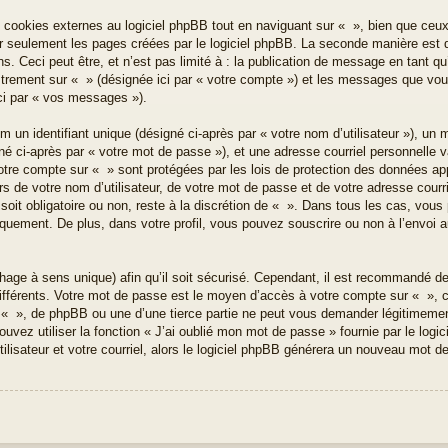
ookies externes au logiciel phpBB tout en naviguant sur « », bien que ceux-
r seulement les pages créées par le logiciel phpBB. La seconde manière est d
 Ceci peut être, et n’est pas limité à : la publication de message en tant qu’u
istrement sur « » (désignée ici par « votre compte ») et les messages que vo
ici par « vos messages »).
un identifiant unique (désigné ci-après par « votre nom d’utilisateur »), un 
é ci-après par « votre mot de passe »), et une adresse courriel personnelle va
votre compte sur « » sont protégées par les lois de protection des données ap
s de votre nom d’utilisateur, de votre mot de passe et de votre adresse courri
soit obligatoire ou non, reste à la discrétion de « ». Dans tous les cas, vous
quement. De plus, dans votre profil, vous pouvez souscrire ou non à l’envoi a
hage à sens unique) afin qu’il soit sécurisé. Cependant, il est recommandé d
 différents. Votre mot de passe est le moyen d’accès à votre compte sur « »,
 « », de phpBB ou une d’une tierce partie ne peut vous demander légitimeme
uvez utiliser la fonction « J’ai oublié mon mot de passe » fournie par le log
ilisateur et votre courriel, alors le logiciel phpBB générera un nouveau mot 