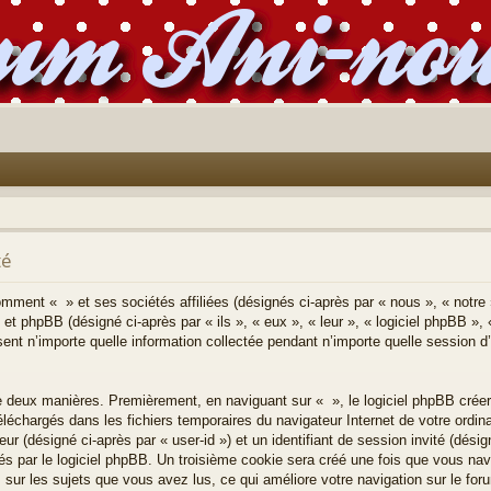
té
comment « » et ses sociétés affiliées (désignés ci-après par « nous », « notre 
 et phpBB (désigné ci-après par « ils », « eux », « leur », « logiciel phpBB
ent n’importe quelle information collectée pendant n’importe quelle session d’u
e deux manières. Premièrement, en naviguant sur « », le logiciel phpBB crée
 téléchargés dans les fichiers temporaires du navigateur Internet de votre ordi
teur (désigné ci-après par « user-id ») et un identifiant de session invité (désig
 par le logiciel phpBB. Un troisième cookie sera créé une fois que vous navi
s sur les sujets que vous avez lus, ce qui améliore votre navigation sur le for