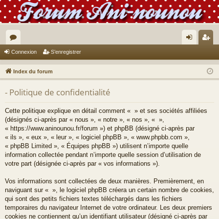
or
on
’e
Connexion
S’enregistrer
u
ne
nr
Index du forum
m
xi
eg
- Politique de confidentialité
s
on
ist
re
Cette politique explique en détail comment « » et ses sociétés affiliées
(désignés ci-après par « nous », « notre », « nos », « »,
r
« https://www.aninounou.fr/forum ») et phpBB (désigné ci-après par
« ils », « eux », « leur », « logiciel phpBB », « www.phpbb.com »,
« phpBB Limited », « Équipes phpBB ») utilisent n’importe quelle
information collectée pendant n’importe quelle session d’utilisation de
votre part (désignée ci-après par « vos informations »).
Vos informations sont collectées de deux manières. Premièrement, en
naviguant sur « », le logiciel phpBB créera un certain nombre de cookies,
qui sont des petits fichiers textes téléchargés dans les fichiers
temporaires du navigateur Internet de votre ordinateur. Les deux premiers
cookies ne contiennent qu’un identifiant utilisateur (désigné ci-après par