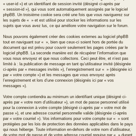
« user-id ») et un identifiant de session invité (désigné ci-après par
« session-id »), qui vous sont automatiquement assignés par le logiciel
phpBB. Un troisième cookie sera créé une fois que vous naviguerez sur
les sujets de « » et est utilisé pour stocker les informations sur les
sujets que vous avez lus, ce qui améliore votre navigation sur le forum.
Nous pouvons également créer des cookies externes au logiciel phpBB
tout en naviguant sur « », bien que ceux-ci soient hors de portée du
document qui est prévu pour couvrir seulement les pages créées par le
logiciel phpBB. La seconde manière est de récupérer l’information que
vous nous envoyez et que nous collectons. Ceci peut être, et n’est pas
limité à : la publication de message en tant qu’utilisateur invité (désignée
ci-après par « messages invités »), l’enregistrement sur « » (désignée ici
par « votre compte ») et les messages que vous envoyez après
l’enregistrement et lors d’une connexion (désignés ici par « vos
messages »).
Votre compte contiendra au minimum un identifiant unique (désigné ci-
après par « votre nom d’utilisateur »), un mot de passe personnel utilisé
pour la connexion à votre compte (désigné ci-après par « votre mot de
passe »), et une adresse courriel personnelle valide (désignée ci-après
par « votre courriel »). Vos informations pour votre compte sur « » sont
protégées par les lois de protection des données applicables dans le pays
qui nous héberge. Toute information en-dehors de votre nom d’utilisateur,
de votre mot de passe et de votre adresse courriel requise par « » durant