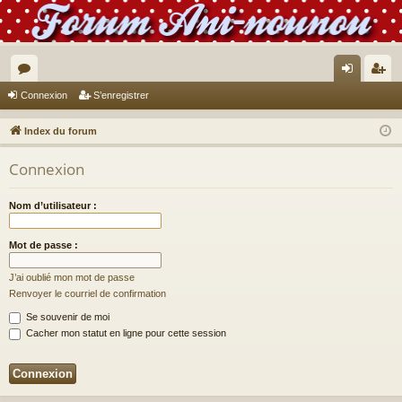
or
on
’e
Connexion
S’enregistrer
u
ne
nr
Index du forum
m
xi
eg
Connexion
s
on
ist
re
Nom d’utilisateur :
r
Mot de passe :
J’ai oublié mon mot de passe
Renvoyer le courriel de confirmation
Se souvenir de moi
Cacher mon statut en ligne pour cette session