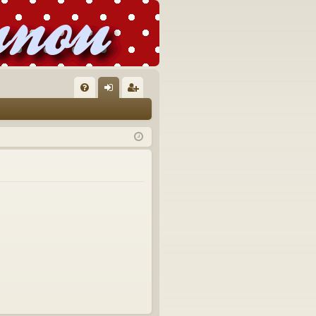
FA
on
’e
Q
ne
nr
xi
eg
on
ist
re
r