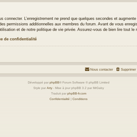
us connecter. L’enregistrement ne prend que quelques secondes et augmente v
es permissions additionnelles aux membres du forum. Avant de vous enregistr
lisation et de notre politique de vie privée. Assurez-vous de bien lire tout le
ue de confidentialité
Nous contacter
Supprimer 
Développé par
phpBB
® Forum Software © phpBB Limited
Style par
Arty
- Mise à jour phpBB 3.2 par MrGaby
Traduit par
phpBB-fr.com
Confidentialité
|
Conditions