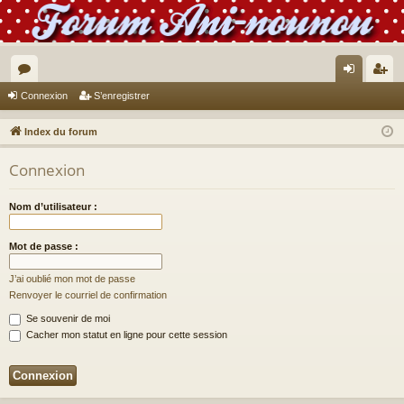
or
on
’e
Connexion
S’enregistrer
u
ne
nr
Index du forum
m
xi
eg
Connexion
s
on
ist
re
Nom d’utilisateur :
r
Mot de passe :
J’ai oublié mon mot de passe
Renvoyer le courriel de confirmation
Se souvenir de moi
Cacher mon statut en ligne pour cette session