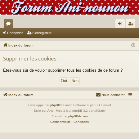
or
on
’e
Connexion
S’enregistrer
u
ne
nr
Index du forum
m
xi
eg
Supprimer les cookies
s
on
ist
re
Êtes-vous sûr de vouloir supprimer tous les cookies de ce forum ?
r
Index du forum
Nous contacter
Développé par
phpBB
® Forum Software © phpBB Limited
Style par
Arty
- Mise à jour phpBB 3.2 par MrGaby
Traduit par
phpBB-fr.com
Confidentialité
|
Conditions