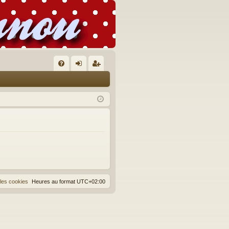
FA
on
’e
Q
ne
nr
xi
eg
on
ist
re
r
les cookies
Heures au format
UTC+02:00