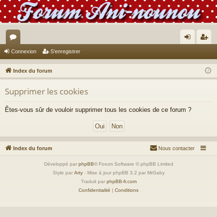
or
on
’e
Connexion
S’enregistrer
u
ne
nr
Index du forum
m
xi
eg
Supprimer les cookies
s
on
ist
re
Êtes-vous sûr de vouloir supprimer tous les cookies de ce forum ?
r
Index du forum
Nous contacter
Développé par
phpBB
® Forum Software © phpBB Limited
Style par
Arty
- Mise à jour phpBB 3.2 par MrGaby
Traduit par
phpBB-fr.com
Confidentialité
|
Conditions