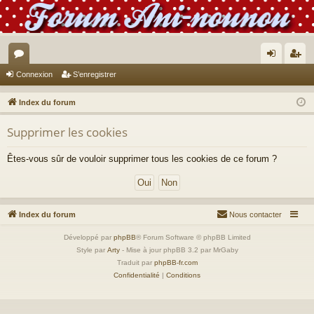
or
on
’e
Connexion
S’enregistrer
u
ne
nr
Index du forum
m
xi
eg
Supprimer les cookies
s
on
ist
re
Êtes-vous sûr de vouloir supprimer tous les cookies de ce forum ?
r
Index du forum
Nous contacter
Développé par
phpBB
® Forum Software © phpBB Limited
Style par
Arty
- Mise à jour phpBB 3.2 par MrGaby
Traduit par
phpBB-fr.com
Confidentialité
|
Conditions