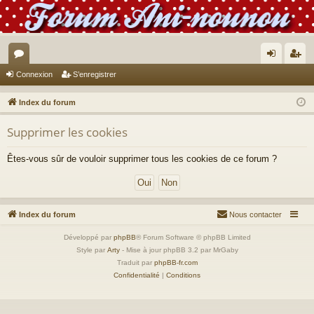
or
on
’e
Connexion
S’enregistrer
u
ne
nr
Index du forum
m
xi
eg
Supprimer les cookies
s
on
ist
re
Êtes-vous sûr de vouloir supprimer tous les cookies de ce forum ?
r
Index du forum
Nous contacter
Développé par
phpBB
® Forum Software © phpBB Limited
Style par
Arty
- Mise à jour phpBB 3.2 par MrGaby
Traduit par
phpBB-fr.com
Confidentialité
|
Conditions