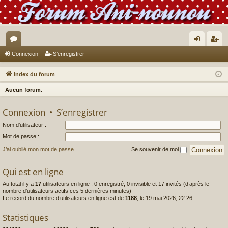
or
on
’e
Connexion
S’enregistrer
u
ne
nr
Index du forum
m
xi
eg
Aucun forum.
s
on
ist
Connexion
•
S’enregistrer
re
Nom d’utilisateur :
r
Mot de passe :
J’ai oublié mon mot de passe
Se souvenir de moi
Qui est en ligne
Au total il y a
17
utilisateurs en ligne : 0 enregistré, 0 invisible et 17 invités (d’après le
nombre d’utilisateurs actifs ces 5 dernières minutes)
Le record du nombre d’utilisateurs en ligne est de
1188
, le 19 mai 2026, 22:26
Statistiques