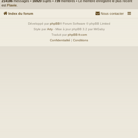
214186
messages •
16920
sujets •
739
membres • Le membre enregistré le plus récent
est
Flavie
.
Index du forum
Nous contacter
Développé par
phpBB
® Forum Software © phpBB Limited
Style par
Arty
- Mise à jour phpBB 3.2 par MrGaby
Traduit par
phpBB-fr.com
Confidentialité
|
Conditions