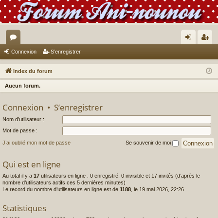
or
on
’e
Connexion
S’enregistrer
u
ne
nr
Index du forum
m
xi
eg
Aucun forum.
s
on
ist
Connexion
•
S’enregistrer
re
Nom d’utilisateur :
r
Mot de passe :
J’ai oublié mon mot de passe
Se souvenir de moi
Qui est en ligne
Au total il y a
17
utilisateurs en ligne : 0 enregistré, 0 invisible et 17 invités (d’après le
nombre d’utilisateurs actifs ces 5 dernières minutes)
Le record du nombre d’utilisateurs en ligne est de
1188
, le 19 mai 2026, 22:26
Statistiques