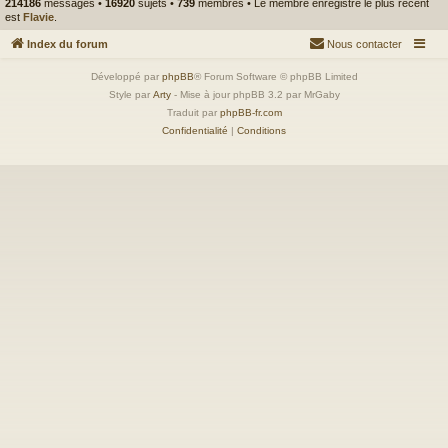
214186
messages •
16920
sujets •
739
membres • Le membre enregistré le plus récent
est
Flavie
.
Index du forum
Nous contacter
Développé par
phpBB
® Forum Software © phpBB Limited
Style par
Arty
- Mise à jour phpBB 3.2 par MrGaby
Traduit par
phpBB-fr.com
Confidentialité
|
Conditions