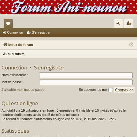
or
on
’e
Connexion
S’enregistrer
u
ne
nr
Index du forum
m
xi
eg
Aucun forum.
s
on
ist
Connexion
•
S’enregistrer
re
Nom d’utilisateur :
r
Mot de passe :
J’ai oublié mon mot de passe
Se souvenir de moi
Qui est en ligne
Au total il y a
10
utilisateurs en ligne : 0 enregistré, 0 invisible et 10 invités (d’après le
nombre d’utilisateurs actifs ces 5 dernières minutes)
Le record du nombre d’utilisateurs en ligne est de
1188
, le 19 mai 2026, 22:26
Statistiques