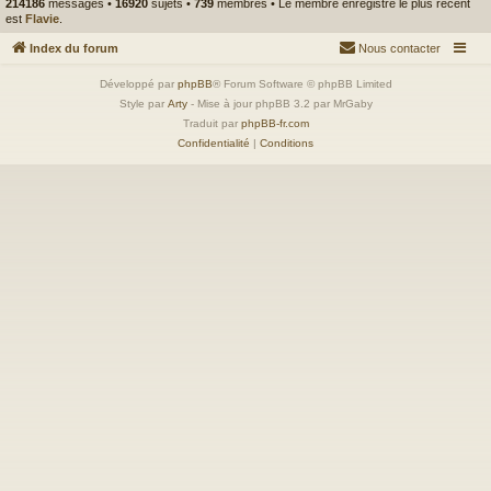
214186
messages •
16920
sujets •
739
membres • Le membre enregistré le plus récent
est
Flavie
.
Index du forum
Nous contacter
Développé par
phpBB
® Forum Software © phpBB Limited
Style par
Arty
- Mise à jour phpBB 3.2 par MrGaby
Traduit par
phpBB-fr.com
Confidentialité
|
Conditions