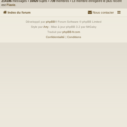
214186
messages •
16920
sujets •
739
membres • Le membre enregistré le plus récent
est
Flavie
.
Index du forum
Nous contacter
Développé par
phpBB
® Forum Software © phpBB Limited
Style par
Arty
- Mise à jour phpBB 3.2 par MrGaby
Traduit par
phpBB-fr.com
Confidentialité
|
Conditions