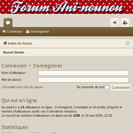
or
on
’e
Connexion
S’enregistrer
u
ne
nr
Index du forum
m
xi
eg
Aucun forum.
s
on
ist
Connexion
•
S’enregistrer
re
Nom d’utilisateur :
r
Mot de passe :
J’ai oublié mon mot de passe
Se souvenir de moi
Qui est en ligne
Au total il y a
14
utilisateurs en ligne : 0 enregistré, 0 invisible et 14 invités (d’après le
nombre d’utilisateurs actifs ces 5 dernières minutes)
Le record du nombre d’utilisateurs en ligne est de
1188
, le 19 mai 2026, 22:26
Statistiques