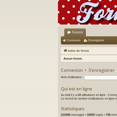
Forums
Connexion
S’enregistrer
Index du forum
Aucun forum.
Connexion
•
S’enregistrer
Nom d’utilisateur :
Qui est en ligne
Au total il y a
14
utilisateurs en ligne : 0 enre
Le record du nombre d’utilisateurs en ligne 
Statistiques
214186
messages •
16920
sujets •
739
memb