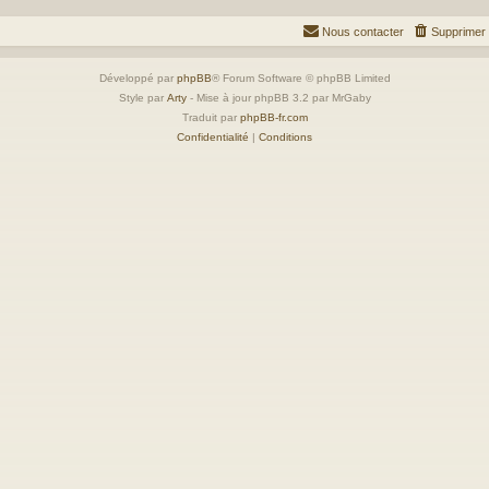
Nous contacter
Supprimer 
Développé par
phpBB
® Forum Software © phpBB Limited
Style par
Arty
- Mise à jour phpBB 3.2 par MrGaby
Traduit par
phpBB-fr.com
Confidentialité
|
Conditions