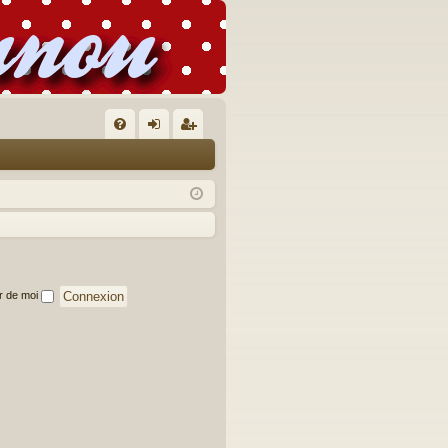
FA
on
’e
Q
ne
nr
xi
eg
on
ist
re
r de moi
r