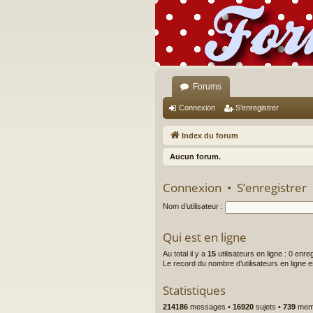
Forums
Connexion
S’enregistrer
Index du forum
Aucun forum.
Connexion
•
S’enregistrer
Nom d’utilisateur :
Qui est en ligne
Au total il y a
15
utilisateurs en ligne : 0 enre
Le record du nombre d’utilisateurs en ligne 
Statistiques
214186
messages •
16920
sujets •
739
memb