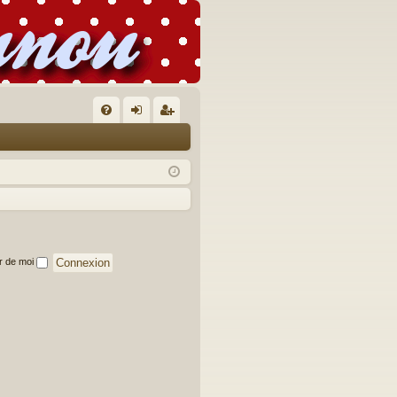
FA
on
’e
Q
ne
nr
xi
eg
on
ist
re
r de moi
r