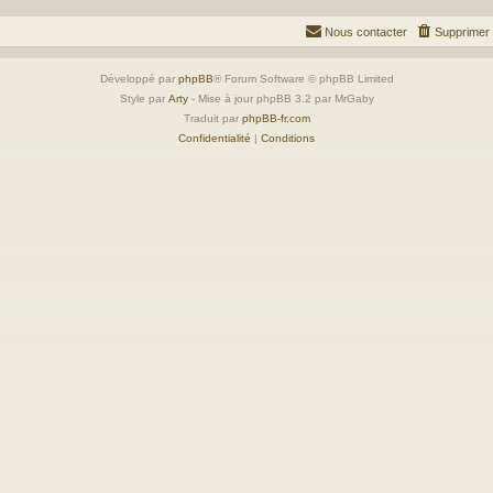
Nous contacter
Supprimer 
Développé par
phpBB
® Forum Software © phpBB Limited
Style par
Arty
- Mise à jour phpBB 3.2 par MrGaby
Traduit par
phpBB-fr.com
Confidentialité
|
Conditions