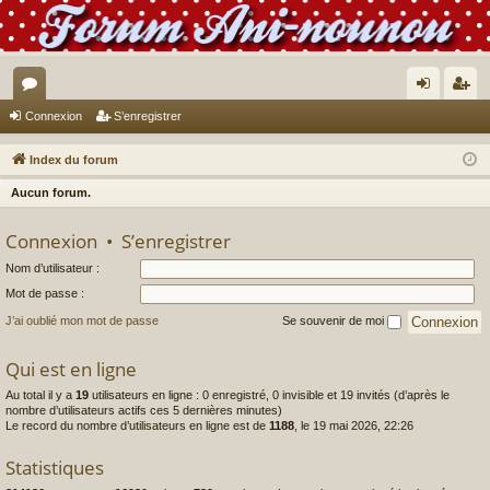
or
on
’e
Connexion
S’enregistrer
u
ne
nr
Index du forum
m
xi
eg
Aucun forum.
s
on
ist
Connexion
•
S’enregistrer
re
Nom d’utilisateur :
r
Mot de passe :
J’ai oublié mon mot de passe
Se souvenir de moi
Qui est en ligne
Au total il y a
19
utilisateurs en ligne : 0 enregistré, 0 invisible et 19 invités (d’après le
nombre d’utilisateurs actifs ces 5 dernières minutes)
Le record du nombre d’utilisateurs en ligne est de
1188
, le 19 mai 2026, 22:26
Statistiques