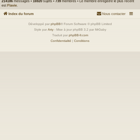
214186
messages •
16920
sujets •
739
membres • Le membre enregistré le plus récent
est
Flavie
.
Index du forum
Nous contacter
Développé par
phpBB
® Forum Software © phpBB Limited
Style par
Arty
- Mise à jour phpBB 3.2 par MrGaby
Traduit par
phpBB-fr.com
Confidentialité
|
Conditions