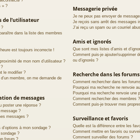
déconnecté ?
s » ?
Messagerie privée
Je ne peux pas envoyer de messages
de l’utilisateur
Je reçois sans arrêt des messages in
 ?
J’ai reçu un spam ou un courriel abu
raître dans la liste des membres
Amis et ignorés
Que sont mes listes d’amis et d’igno
heure est toujours incorrecte !
Comment puis-je ajouter/supprimer de
ou d’ignorés ?
proximité de mon nom d’utilisateur ?
 ?
 le modifier ?
Recherche dans les forums
d’un membre, on me demande de
Comment rechercher dans les forum
Pourquoi ma recherche ne renvoie au
Pourquoi ma recherche renvoie une p
cation de messages
Comment rechercher des membres ?
Comment puis-je trouver mes propre
u poster une réponse ?
n message ?
 mes messages ?
Surveillance et favoris
Quelle est la différence entre les favo
us d’options à mon sondage ?
Comment mettre en favoris ou surveil
 sondage ?
Comment surveiller des forums ?
un forum ?