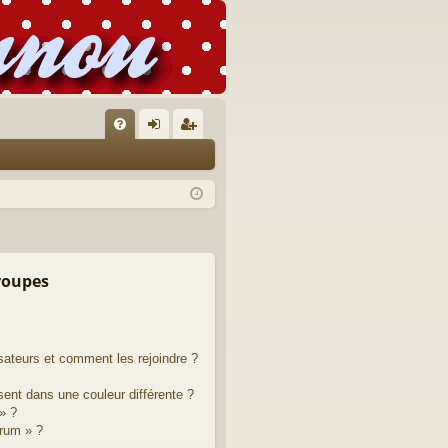
FA
on
’e
Q
ne
nr
xi
eg
on
ist
re
groupes
r
isateurs et comment les rejoindre ?
ent dans une couleur différente ?
» ?
orum » ?