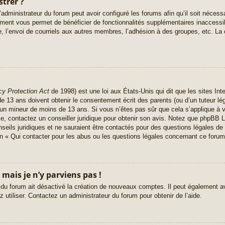
strer ?
administrateur du forum peut avoir configuré les forums afin qu’il soit nécess
rement vous permet de bénéficier de fonctionnalités supplémentaires inaccess
, l’envoi de courriels aux autres membres, l’adhésion à des groupes, etc. La 
cy Protection Act
de 1998) est une loi aux États-Unis qui dit que les sites Inte
 13 ans doivent obtenir le consentement écrit des parents (ou d’un tuteur lég
r un mineur de moins de 13 ans. Si vous n’êtes pas sûr que cela s’applique à 
ce, contactez un conseiller juridique pour obtenir son avis. Notez que phpBB L
seils juridiques et ne sauraient être contactés pour des questions légales de 
n « Qui contacter pour les abus ou les questions légales concernant ce forum
 mais je n’y parviens pas !
 du forum ait désactivé la création de nouveaux comptes. Il peut également avo
 utiliser. Contactez un administrateur du forum pour obtenir de l’aide.