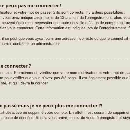
 ne peux pas me connecter !
lisateur et votre mot de passe. S’ils sont corrects, il y a deux possibilités :
i vous avez indiqué avoir moins de 13 ans lors de l’enregistrement, alors vous
ms peuvent également nécessiter que toute nouvelle création de compte soit 
iez vous connecter. Cette information est indiquée lors de l’enregistrement. S
 il se peut que vous ayez fourni une adresse incorrecte ou que le courriel ait ét
fournie, contactez un administrateur.
me connecter ?
er cela. Premièrement, vérifiez que votre nom d’utilisateur et votre mot de pas
 pour vérifier que vous n’avez pas été banni. Il est également possible que le 
té, et qu’il devra la corriger.
le passé mais je ne peux plus me connecter ?!
r ait désactivé ou supprimé votre compte. En effet, il est courant de supprim
e la base de données. Si cela vous arrive, tentez de vous ré-enregistrer et soy