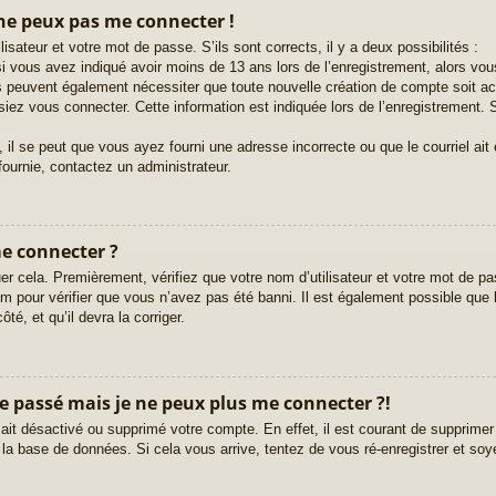
 ne peux pas me connecter !
lisateur et votre mot de passe. S’ils sont corrects, il y a deux possibilités :
i vous avez indiqué avoir moins de 13 ans lors de l’enregistrement, alors vous
ms peuvent également nécessiter que toute nouvelle création de compte soit 
iez vous connecter. Cette information est indiquée lors de l’enregistrement. S
 il se peut que vous ayez fourni une adresse incorrecte ou que le courriel ait ét
fournie, contactez un administrateur.
me connecter ?
er cela. Premièrement, vérifiez que votre nom d’utilisateur et votre mot de pas
 pour vérifier que vous n’avez pas été banni. Il est également possible que le 
té, et qu’il devra la corriger.
le passé mais je ne peux plus me connecter ?!
r ait désactivé ou supprimé votre compte. En effet, il est courant de supprim
e la base de données. Si cela vous arrive, tentez de vous ré-enregistrer et soy