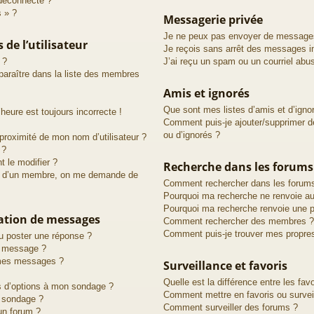
déconnecté ?
s » ?
Messagerie privée
Je ne peux pas envoyer de messages
de l’utilisateur
Je reçois sans arrêt des messages in
 ?
J’ai reçu un spam ou un courriel abu
raître dans la liste des membres
Amis et ignorés
Que sont mes listes d’amis et d’igno
heure est toujours incorrecte !
Comment puis-je ajouter/supprimer de
ou d’ignorés ?
proximité de mon nom d’utilisateur ?
 ?
 le modifier ?
Recherche dans les forums
d’un membre, on me demande de
Comment rechercher dans les forum
Pourquoi ma recherche ne renvoie au
Pourquoi ma recherche renvoie une p
cation de messages
Comment rechercher des membres ?
Comment puis-je trouver mes propre
u poster une réponse ?
n message ?
 mes messages ?
Surveillance et favoris
Quelle est la différence entre les favo
us d’options à mon sondage ?
Comment mettre en favoris ou surveil
 sondage ?
Comment surveiller des forums ?
un forum ?