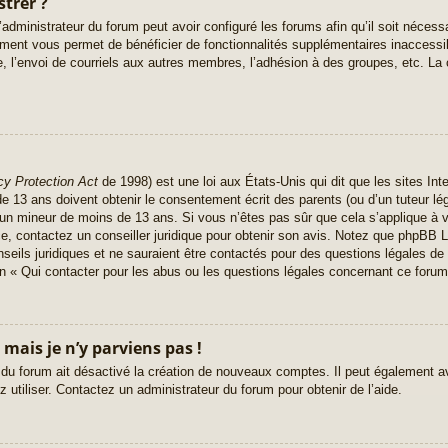
strer ?
administrateur du forum peut avoir configuré les forums afin qu’il soit nécess
rement vous permet de bénéficier de fonctionnalités supplémentaires inaccess
, l’envoi de courriels aux autres membres, l’adhésion à des groupes, etc. La 
cy Protection Act
de 1998) est une loi aux États-Unis qui dit que les sites Inte
 13 ans doivent obtenir le consentement écrit des parents (ou d’un tuteur lég
r un mineur de moins de 13 ans. Si vous n’êtes pas sûr que cela s’applique à 
ce, contactez un conseiller juridique pour obtenir son avis. Notez que phpBB L
seils juridiques et ne sauraient être contactés pour des questions légales de 
n « Qui contacter pour les abus ou les questions légales concernant ce forum
 mais je n’y parviens pas !
 du forum ait désactivé la création de nouveaux comptes. Il peut également avo
 utiliser. Contactez un administrateur du forum pour obtenir de l’aide.