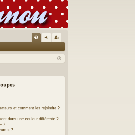
FA
on
’e
Q
ne
nr
xi
eg
on
ist
re
groupes
r
isateurs et comment les rejoindre ?
ent dans une couleur différente ?
» ?
orum » ?