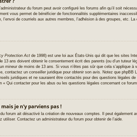
strer ?
administrateur du forum peut avoir configuré les forums afin qu’il soit nécess
rement vous permet de bénéficier de fonctionnalités supplémentaires inaccess
, l’envoi de courriels aux autres membres, l’adhésion à des groupes, etc. La 
cy Protection Act
de 1998) est une loi aux États-Unis qui dit que les sites Inte
 13 ans doivent obtenir le consentement écrit des parents (ou d’un tuteur lég
r un mineur de moins de 13 ans. Si vous n’êtes pas sûr que cela s’applique à 
ce, contactez un conseiller juridique pour obtenir son avis. Notez que phpBB L
seils juridiques et ne sauraient être contactés pour des questions légales de 
n « Qui contacter pour les abus ou les questions légales concernant ce forum
 mais je n’y parviens pas !
 du forum ait désactivé la création de nouveaux comptes. Il peut également avo
 utiliser. Contactez un administrateur du forum pour obtenir de l’aide.