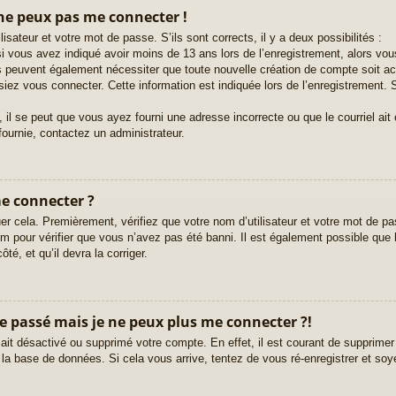
 ne peux pas me connecter !
lisateur et votre mot de passe. S’ils sont corrects, il y a deux possibilités :
i vous avez indiqué avoir moins de 13 ans lors de l’enregistrement, alors vous
ms peuvent également nécessiter que toute nouvelle création de compte soit 
iez vous connecter. Cette information est indiquée lors de l’enregistrement. S
 il se peut que vous ayez fourni une adresse incorrecte ou que le courriel ait ét
fournie, contactez un administrateur.
me connecter ?
er cela. Premièrement, vérifiez que votre nom d’utilisateur et votre mot de pas
 pour vérifier que vous n’avez pas été banni. Il est également possible que le 
té, et qu’il devra la corriger.
le passé mais je ne peux plus me connecter ?!
r ait désactivé ou supprimé votre compte. En effet, il est courant de supprim
e la base de données. Si cela vous arrive, tentez de vous ré-enregistrer et soy