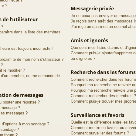
déconnecté ?
s » ?
Messagerie privée
Je ne peux pas envoyer de messages
de l’utilisateur
Je reçois sans arrêt des messages in
 ?
J’ai reçu un spam ou un courriel abu
raître dans la liste des membres
Amis et ignorés
Que sont mes listes d’amis et d’igno
heure est toujours incorrecte !
Comment puis-je ajouter/supprimer de
ou d’ignorés ?
proximité de mon nom d’utilisateur ?
 ?
 le modifier ?
Recherche dans les forums
d’un membre, on me demande de
Comment rechercher dans les forum
Pourquoi ma recherche ne renvoie au
Pourquoi ma recherche renvoie une p
cation de messages
Comment rechercher des membres ?
Comment puis-je trouver mes propre
u poster une réponse ?
n message ?
 mes messages ?
Surveillance et favoris
Quelle est la différence entre les favo
us d’options à mon sondage ?
Comment mettre en favoris ou surveil
 sondage ?
Comment surveiller des forums ?
un forum ?