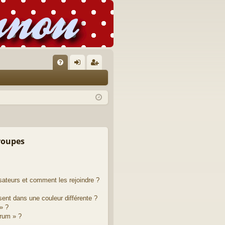
FA
on
’e
Q
ne
nr
xi
eg
on
ist
re
groupes
r
isateurs et comment les rejoindre ?
ent dans une couleur différente ?
» ?
orum » ?