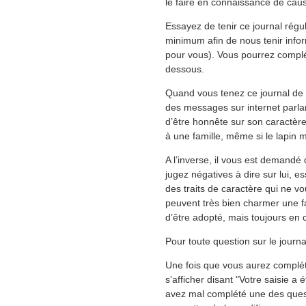
le faire en connaissance de cau
Essayez de tenir ce journal rég
minimum afin de nous tenir inform
pour vous). Vous pourrez complét
dessous.
Quand vous tenez ce journal de
des messages sur internet parla
d’être honnête sur son caractère.
à une famille, même si le lapin
A l’inverse, il vous est demandé
jugez négatives à dire sur lui, 
des traits de caractère qui ne v
peuvent très bien charmer une fa
d’être adopté, mais toujours en
Pour toute question sur le journ
Une fois que vous aurez complété
s’afficher disant "Votre saisie a
avez mal complété une des questi