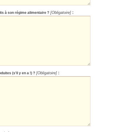
:
its à son régime alimentaire ?
[Obligatoire]
:
uites (s’il y en a !) ?
[Obligatoire]