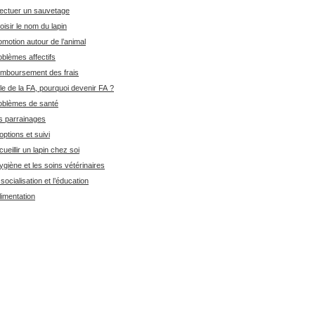
fectuer un sauvetage
oisir le nom du lapin
omotion autour de l’animal
oblèmes affectifs
mboursement des frais
le de la FA, pourquoi devenir FA ?
oblèmes de santé
s parrainages
options et suivi
ueillir un lapin chez soi
ygiène et les soins vétérinaires
socialisation et l’éducation
limentation