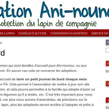
ES LAPINS
FAMILLE D’ACCUEIL
CONDITIONS D’ADOPTION
SERVICE DE
rd
rd
F
onnes qui sont familles d’accueil pour Ani-nounou, ou aux
enir. En aucun cas cela ne concerne les adoptions.
Do
accueil de
tenir un petit journal de bord chaque mois
en FA. Cela permet à l’association de mettre à jour son site
S
on, et cela pourra permettre à la famille qui adopte d’avoir un
s légumes qu’il a testés, etc. C’est très important pour nous
lé, car plus nous aurons d’anecdotes, de précisions sur le
apin, plus les adoptants seront enclins à l’adopter et prêts à
Rè