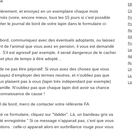
se.
Ef
ulièrement, et envoyez en un exemplaire chaque mois
Ch
és (voire, encore mieux, tous les 15 jours si c’est possible
Pr
er le journal de bord de votre lapin dans le formulaire ci-
Pr
Re
Rô
 bord, communiquez avec des éventuels adoptants, ou laissez
Pr
nt de l’animal que vous avez en pension, il vous est demandé
Le
 S’il est agressif par exemple, il serait dangereux de le cacher
Ad
 met plus de temps à être adopté…
Acc
 de ne pas être péjoratif. Si vous avez des choses que vous
L’h
essayez d’employer des termes neutres, et n’oubliez pas que
La 
ous plaisent pas à vous (lapin très indépendant par exemple)
L’a
mille. N’oubliez pas que chaque lapin doit avoir sa chance
 connaissance de cause !
al de bord, merci de contacter votre référente FA.
 ce formulaire, cliquez sur "Valider". Là, un bandeau gris va
 été enregistrée." Si ce message n’apparait pas, c’est que vous
ons : celle-ci apparait alors en surbrillance rouge pour vous