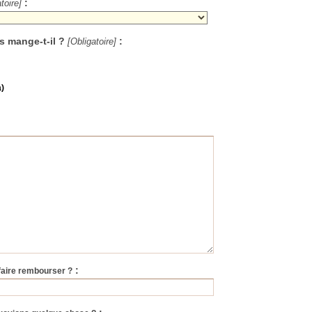
:
toire]
s mange-t-il ?
:
[Obligatoire]
a)
:
faire rembourser ?