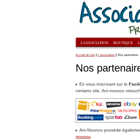
L’ASSOCIATION
BOUTIQUE
L
Accueil du site
||
L’association
|| Nos partenaires
Nos partenair
En vous inscrivant sur le
Facil
certains site, Ani-nounou retou
Ani-Nounou possède égaleme
nounou