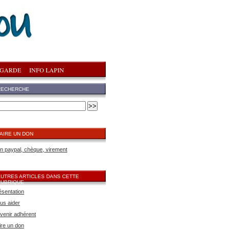
 GARDE
INFO LAPIN
RECHERCHE
AIRE UN DON
n paypal, chèque, virement
AUTRES ARTICLES DANS CETTE
RUBRIQUE
ésentation
us aider
venir adhérent
ire un don