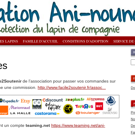
ES LAPINS
FAMILLE D’ACCUEIL
CONDITIONS D’ADOPTION
SERVICE DE
es
F
e2Soutenir
de l’association pour passer vos commandes sur
che une commission.
http://www.facile2soutenir.fr/assoc...
Do
Pr
No
nt un compte
teaming.net
https://www.teaming.net/ani-
De
Fa