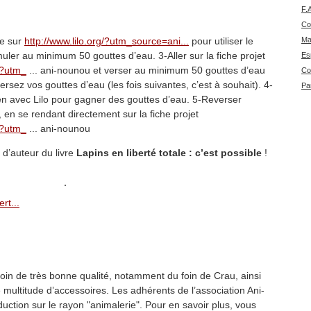
F.
Co
re sur
http://www.lilo.org/?utm_source=ani...
pour utiliser le
Ma
ler au minimum 50 gouttes d’eau. 3-Aller sur la fiche projet
Es
u/?utm_
... ani-nounou et verser au minimum 50 gouttes d’eau
Co
rsez vos gouttes d’eau (les fois suivantes, c’est à souhait). 4-
Pa
en avec Lilo pour gagner des gouttes d’eau. 5-Reverser
 en se rendant directement sur la fiche projet
u/?utm_
... ani-nounou
 d’auteur du livre
Lapins en liberté totale : c’est possible
!
rt...
oin de très bonne qualité, notamment du foin de Crau, ainsi
multitude d’accessoires. Les adhérents de l’association Ani-
ction sur le rayon "animalerie". Pour en savoir plus, vous