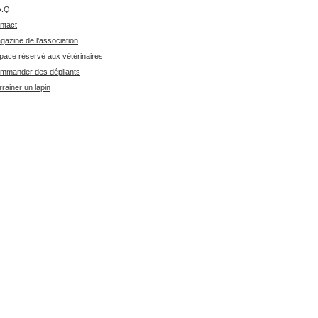
A.Q
ntact
gazine de l’association
pace réservé aux vétérinaires
mmander des dépliants
rrainer un lapin