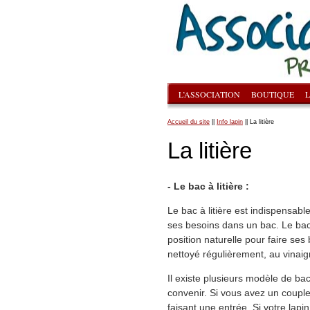
L’ASSOCIATION
BOUTIQUE
L
Accueil du site
||
Info lapin
|| La litière
La litière
- Le bac à litière :
Le bac à litière est indispensabl
ses besoins dans un bac. Le bac 
position naturelle pour faire ses 
nettoyé régulièrement, au vinaig
Il existe plusieurs modèle de bac 
convenir. Si vous avez un coupl
faisant une entrée. Si votre lapi