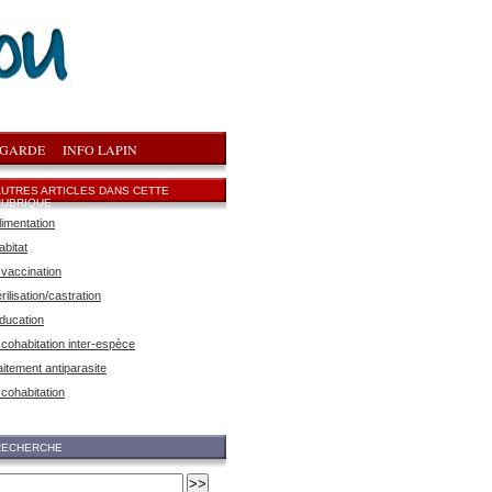
 GARDE
INFO LAPIN
AUTRES ARTICLES DANS CETTE
RUBRIQUE
limentation
abitat
 vaccination
rilisation/castration
éducation
 cohabitation inter-espèce
aitement antiparasite
 cohabitation
RECHERCHE