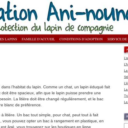
ES LAPINS
FAMILLE D’ACCUEIL
CONDITIONS D’ADOPTION
SERVICE DE
L’a
L’h
La
Sté
L’
e dans l’habitat du lapin. Comme un chat, un lapin éduqué fait
La
doit être spacieux, afin que le lapin puisse prendre une
Tr
besoin. La litière doit être changé régulièrement, et le bac
La
re blanc de préférence.
à litière. Un bac tout simple, pour chat, peut tout à fait
e, vous pouvez opter un bac à rangement en plastique, en
n est âgé, vous trouverez sur les boutiques en ligne