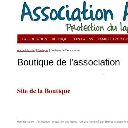
L’ASSOCIATION
BOUTIQUE
LES LAPINS
FAMILLE D’ACCUE
Accueil du site
||
Boutique
|| Boutique de l’association
Boutique de l’association
Site de la Boutique
Administration
- Ani-nounou - protection des lapins : Un site motorisé par
Spip
et le plugin
Ma