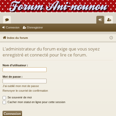
or
on
’e
Connexion
S’enregistrer
u
ne
nr
Index du forum
m
xi
eg
L’administrateur du forum exige que vous soyez
s
on
ist
enregistré et connecté pour lire ce forum.
re
Nom d’utilisateur :
r
Mot de passe :
J’ai oublié mon mot de passe
Renvoyer le courriel de confirmation
Se souvenir de moi
Cacher mon statut en ligne pour cette session